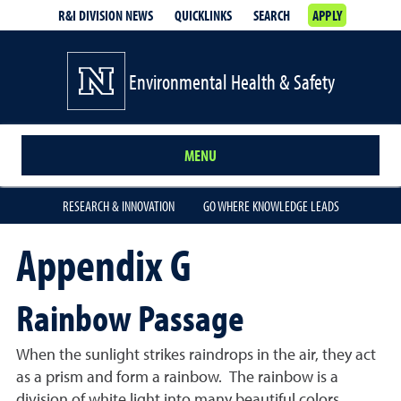
R&I DIVISION NEWS
QUICKLINKS
SEARCH
APPLY
Environmental Health & Safety
MENU
RESEARCH & INNOVATION
GO WHERE KNOWLEDGE LEADS
Appendix G
Rainbow Passage
When the sunlight strikes raindrops in the air, they act
as a prism and form a rainbow. The rainbow is a
division of white light into many beautiful colors.